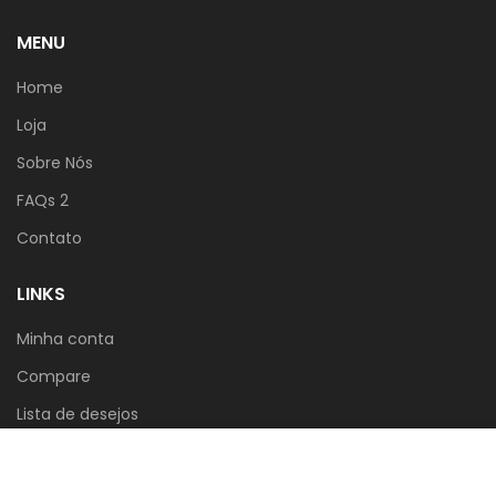
MENU
Home
Loja
Sobre Nós
FAQs 2
Contato
LINKS
Minha conta
Compare
Lista de desejos
Carrinho
Usamos cookies para melhorar a sua experiência no
nosso site. Ao navegar neste site, você concorda com
Politica de Privacidade