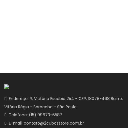
Endereço: R. Victório Escabia 254 - CEP: 18078-468 Bairro:
Vitória Régia - Sorocaba - São Paulo
Telefone: (15) 99673-6587
E-mail: contato@2cubosstore.com.br