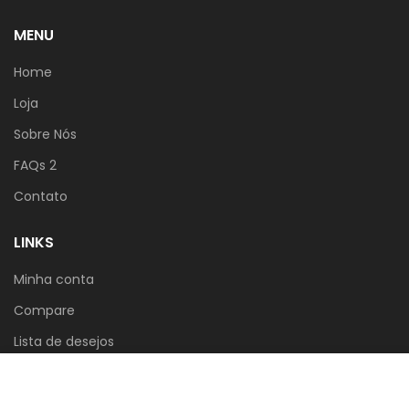
MENU
Home
Loja
Sobre Nós
FAQs 2
Contato
LINKS
Minha conta
Compare
Lista de desejos
Carrinho
Usamos cookies para melhorar a sua experiência no
nosso site. Ao navegar neste site, você concorda com
Politica de Privacidade