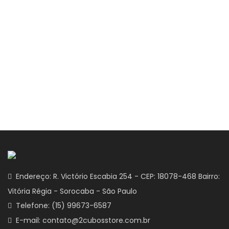
Endereço: R. Victório Escabia 254 - CEP: 18078-468 Bairro:
Vitória Régia - Sorocaba - São Paulo
Telefone: (15) 99673-6587
E-mail: contato@2cubosstore.com.br