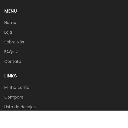
MENU
Home
Loja
Sobre Nós
FAQs 2
Contato
LINKS
Minha conta
Compare
Lista de desejos
Carrinho
Usamos cookies para melhorar a sua experiência no
nosso site. Ao navegar neste site, você concorda com
Politica de Privacidade