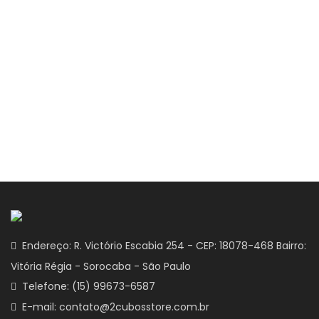
Endereço: R. Victório Escabia 254 - CEP: 18078-468 Bairro:
Vitória Régia - Sorocaba - São Paulo
Telefone: (15) 99673-6587
E-mail: contato@2cubosstore.com.br