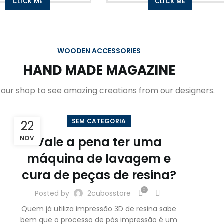
CLICK ME
CLICK ME
WOODEN ACCESSORIES
HAND MADE MAGAZINE
t our shop to see amazing creations from our designers.
SEM CATEGORIA
22
NOV
Vale a pena ter uma
máquina de lavagem e
cura de peças de resina?
0
Posted by
2cubosstore
Quem já utiliza impressão 3D de resina sabe
bem que o processo de pós impressão é um