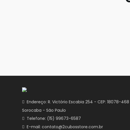
Endereço: R. Victório Escabia 254 - CEP: 18078-468 B
Sorocaba - São Paulo
Telefone: (15) 99673-6587
E-mail: contato@2cubosstore.com.br