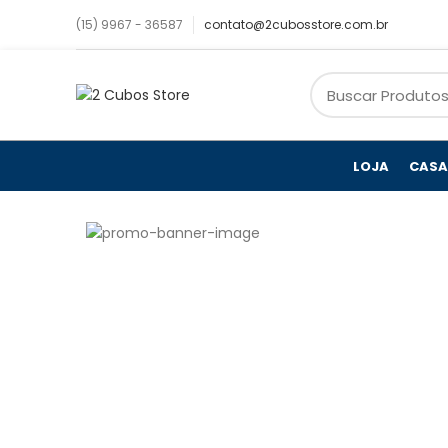
(15) 9967 - 36587
contato@2cubosstore.com.br
LOJA
CASA
MATTIS LAOREET SAPIEN
Porta
Consectetur
Imperdiet