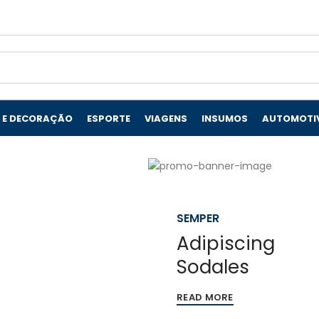
 E DECORAÇÃO
ESPORTE
VIAGENS
INSUMOS
AUTOMOTI
SEMPER
Feugiat
SEMPER
Scelerisque
Adipiscing
Imperdiet
Sodales
READ MORE
READ MORE