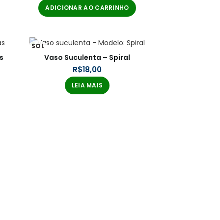
ADICIONAR AO CARRINHO
SOL
D OU
s
Vaso Suculenta – Spiral
T
R$
LEIA MAIS