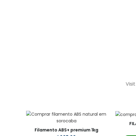
Frigilla
READ MORE
Visi
FI
Filamento ABS+ premium 1kg