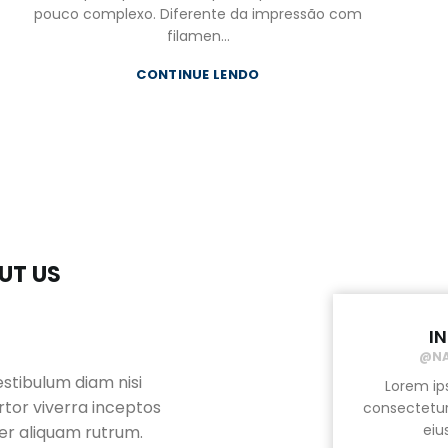
pouco complexo. Diferente da impressão com
filamen...
CONTINUE LENDO
UT US
I
@N
estibulum diam nisi
Imperdiet a in a magna cur
Lorem ip
rtor viverra inceptos
scelerisque purus netus ridicul
consectetur 
eiu
er aliquam rutrum.
adipiscing suspendisse netus sed