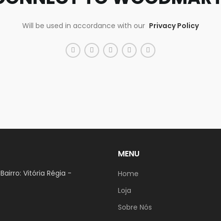
Will be used in accordance with our
Privacy Policy
MENU
airro: Vitória Régia -
Home
Loja
Sobre Nós