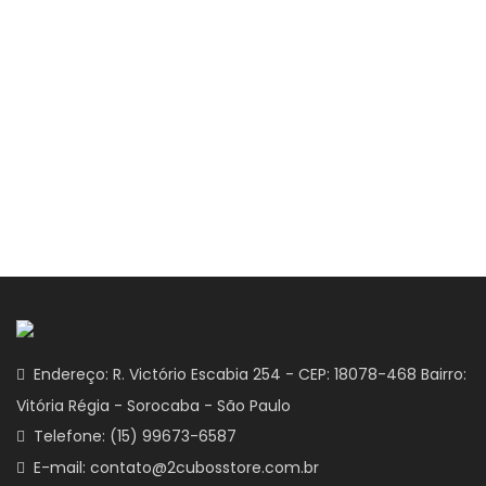
Endereço: R. Victório Escabia 254 - CEP: 18078-468 Bairro:
Vitória Régia - Sorocaba - São Paulo
Telefone: (15) 99673-6587
E-mail: contato@2cubosstore.com.br