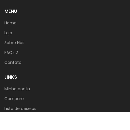
MENU
Home
Loja
Sobre Nós
FAQs 2
Contato
LINKS
Minha conta
Compare
Lista de desejos
Carrinho
Usamos cookies para melhorar a sua experiência no
nosso site. Ao navegar neste site, você concorda com
Politica de Privacidade