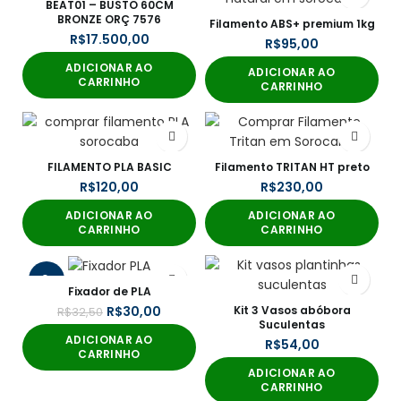
BEAT01 – BUSTO 60CM
BRONZE ORÇ 7576
Filamento ABS+ premium 1kg
R$
R$
ADICIONAR AO
ADICIONAR AO
CARRINHO
CARRINHO
FILAMENTO PLA BASIC
Filamento TRITAN HT preto
R$
R$
ADICIONAR AO
ADICIONAR AO
CARRINHO
CARRINHO
-8%
Fixador de PLA
Kit 3 Vasos abóbora
R$
30,00
R$
32,50
Suculentas
ADICIONAR AO
R$
CARRINHO
ADICIONAR AO
CARRINHO