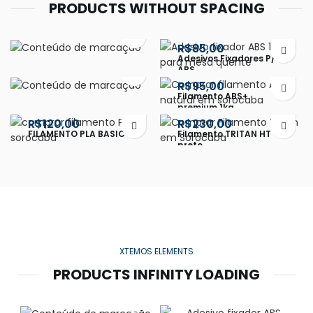
PRODUCTS WITHOUT SPACING
R$
R$
2 SERVIÇO DE
Adesivos Fixadores P/
IMPRESSÃO 3D 4351
ABS
R$
GDM
R$
BEAT01 – BUSTO 60CM
Filamento ABS+
BRONZE ORÇ 7576
premium 1kg
R$
R$
FILAMENTO PLA BASIC
Filamento TRITAN HT
preto
XTEMOS ELEMENTS
PRODUCTS INFINITY LOADING