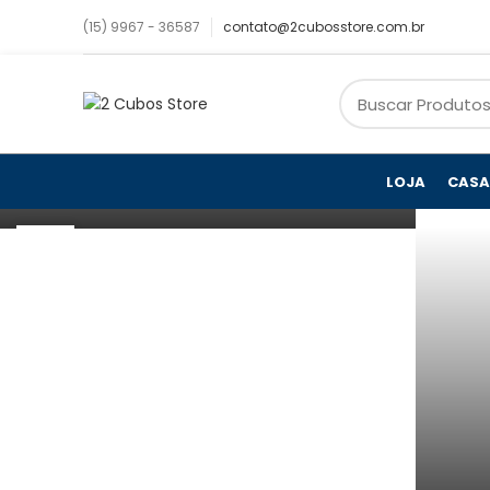
(15) 9967 - 36587
contato@2cubosstore.com.br
SEM CATEGORIA
Vale a pena ter uma
máquina de lavagem e
cura de peças de resina?
LOJA
CASA
0
Posted by
2cubosstore
22
NOV