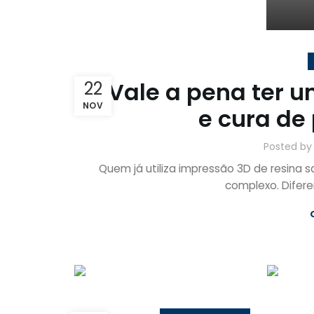
Vale a pena ter
22
NOV
e cura de
Posted b
Quem já utiliza impressão 3D de resina
complexo. Difere
INSPIRATION DESIGN
Interior design
trends