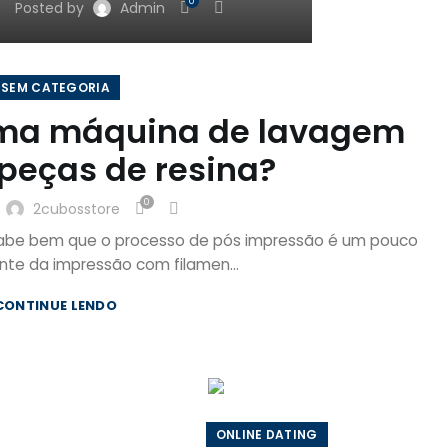
0
Posted by
Admin
SEM CATEGORIA
 uma máquina de lavagem
 peças de resina?
0
y
2cubosstore
 sabe bem que o processo de pós impressão é um pouco
nte da impressão com filamen...
CONTINUE LENDO
INTERIOR DESIGN
EXTERIOR DESIGN
Small
Studio furniture
apartment
ideas
decoration
ONLINE DATING