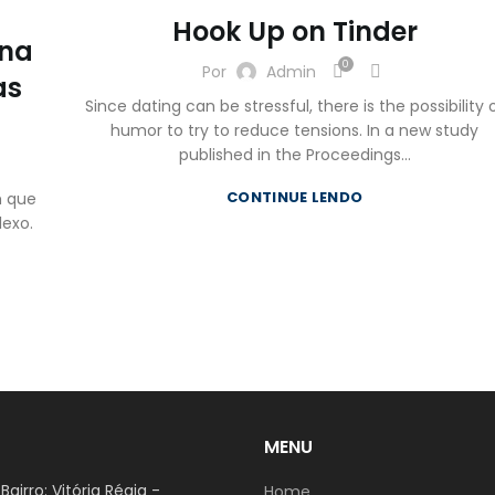
VIEW MORE
Hook Up on Tinder
VIEW MORE
ina
0
Por
Admin
as
Since dating can be stressful, there is the possibility 
humor to try to reduce tensions. In a new study
published in the Proceedings...
CONTINUE LENDO
m que
exo.
MENU
airro: Vitória Régia -
Home