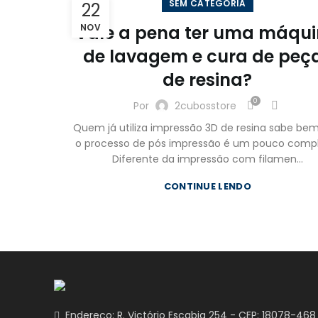
SEM CATEGORIA
22
VIEW MORE
Vale a pena ter uma máqu
NOV
de lavagem e cura de peç
de resina?
0
Por
2cubosstore
Quem já utiliza impressão 3D de resina sabe be
o processo de pós impressão é um pouco compl
Diferente da impressão com filamen...
CONTINUE LENDO
Endereço: R. Victório Escabia 254 - CEP: 18078-468 B