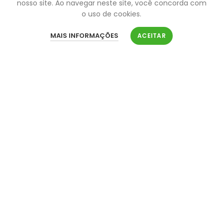
nosso site. Ao navegar neste site, você concorda com
o uso de cookies.
MAIS INFORMAÇÕES
ACEITAR
Premium WordPress theme
COLORFUL PICTURES MAKE IMPRESSION
Cum rhoncus adipiscing a vestibulum blandit
suspendisse a diam maecenas habitant sit in pretium